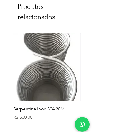
Produtos
relacionados
Serpentina Inox 304 20M
Caixa Térmica Mor 26L
Preço
Preço
R$ 500,00
R$ 280,00