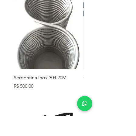
Serpentina Inox 304 20M
Caixa Térmica Mor 26L
Preço
Preço
R$ 500,00
R$ 280,00