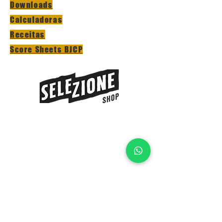
Downloads
Calculadoras
Receitas
Score Sheets BJCP
Horário Loja
Seg-Sex: 10h-17h
Seg-Sex: 17h-23h Self-Service
Sábado: 09h-12h
Horário Bar
Seg-Sex: 16h-23h30
Sábado: 15:20h-23h30
Cozinha
Seg-Sex: 17h-22:30h
Sábado: 16h-22:30h