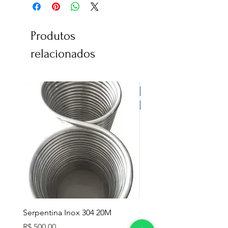
Produtos
relacionados
Serpentina Inox 304 20M
Caixa Térmica Mor 26L
Preço
Preço
R$ 500,00
R$ 280,00