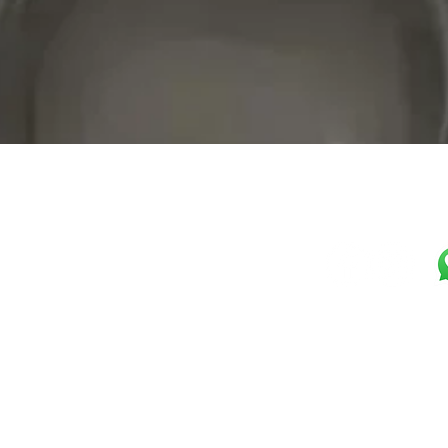
Visualização rápida
Horário Loja
Seg-Sex: 10h-17h
Seg-Sex: 17h-23h Self-Service
Selezione Shop
Sábado: 09h-12h
Malte Gaúcho LTDA
CNPJ:
36.999.840/0001-57
Horário Bar
R. PEDRO TOMASI, 1461
Seg-Sex: 16h-23h30
Prazo de Entrega: 5 dias út
Sábado: 15:20h-23h30
Cozinha
Caxias do Sul, RS
Seg-Sex: 17h-22:30h