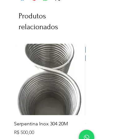
Produtos
relacionados
Serpentina Inox 304 20M
Caixa Térmica Mor 26L
Preço
Preço
R$ 500,00
R$ 280,00