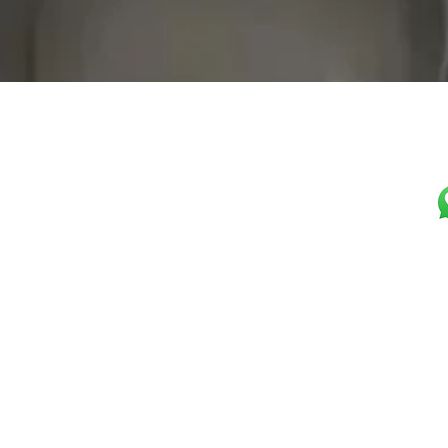
Visualização rápida
Horário Loja
Seg-Sex: 10h-17h
Seg-Sex: 17h-23h Self-Service
Selezione Shop
Sábado: 09h-12h
Malte Gaúcho LTDA
CNPJ:
36.999.840/0001-57
Horário Bar
R. PEDRO TOMASI, 1461
Seg-Sex: 16h-23h30
Prazo de Entrega: 5 dias út
Sábado: 15:20h-23h30
Cozinha
Caxias do Sul, RS
Seg-Sex: 17h-22:30h
(54)98117-4252
Sábado: 16h-22:30h