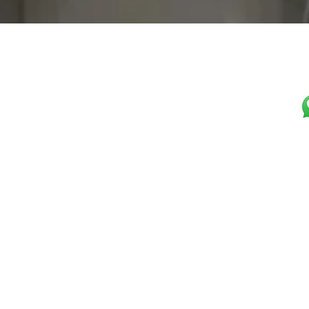
Visualização rápida
Horário Loja
Seg-Sex: 10h-17h
Seg-Sex: 17h-23h Self-Service
Selezione Shop
Sábado: 09h-12h
Malte Gaúcho LTDA
CNPJ:
36.999.840/0001-57
Horário Bar
R. PEDRO TOMASI, 1461
Seg-Sex: 16h-23h30
Prazo de Entrega: 5 dias út
Sábado: 15:20h-23h30
Cozinha
Caxias do Sul, RS
Seg-Sex: 17h-22:30h
(54)98117-4252
Sábado: 16h-22:30h
Política de Devolução e Envio