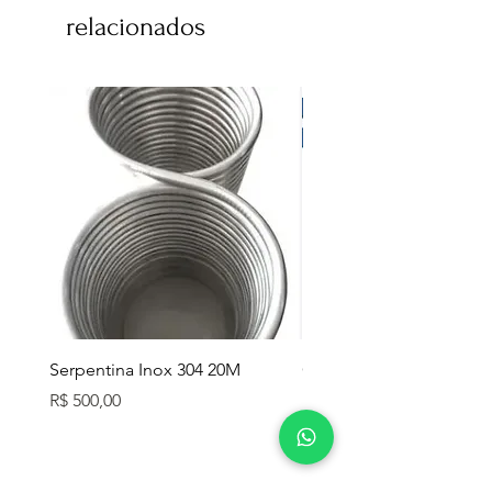
relacionados
Serpentina Inox 304 20M
Caixa Térmica Mor 26L
Preço
Preço
R$ 500,00
R$ 280,00