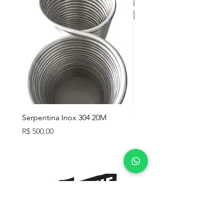
Serpentina Inox 304 20M
Caixa Térmica Mor 26L
Preço
Preço
R$ 500,00
R$ 280,00