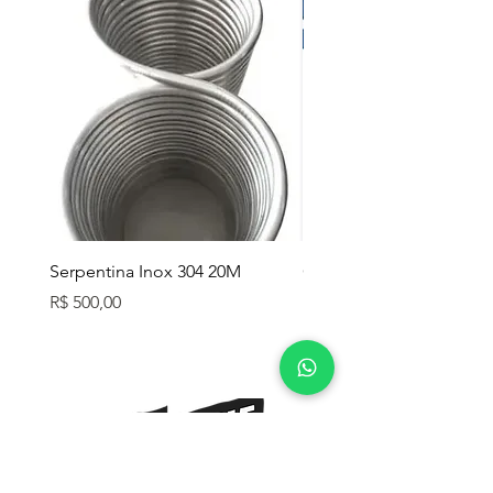
Serpentina Inox 304 20M
Caixa Térmica Mor 26L
Preço
Preço
R$ 500,00
R$ 280,00