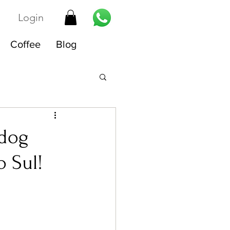
Login
Coffee
Blog
wdog
 Sul!