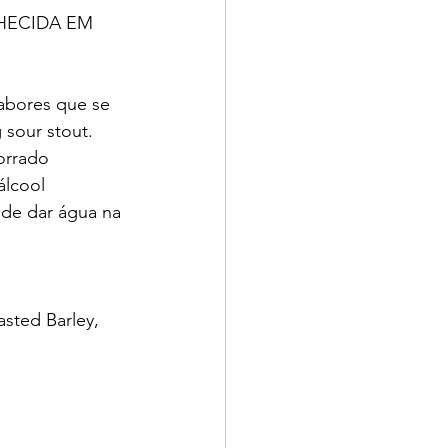
HECIDA EM 
abores que se 
 sour stout. 
orrado 
lcool 
de dar água na 
sted Barley, 