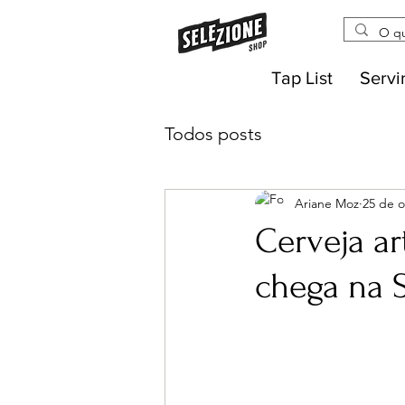
Tap List
Servi
Todos posts
Ariane Moz
25 de o
Cerveja a
chega na 