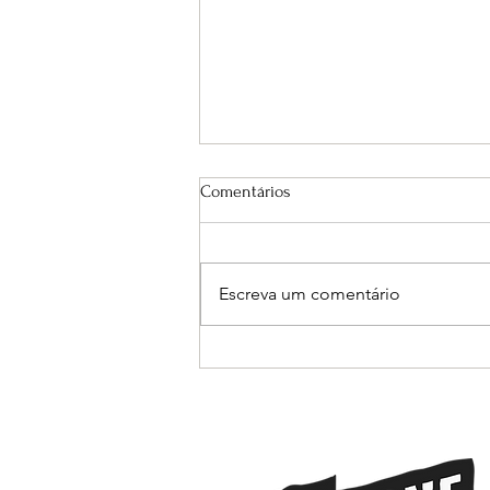
Comentários
Escreva um comentário
Cerveja Artesanal La Trappe de
volta na Selezione