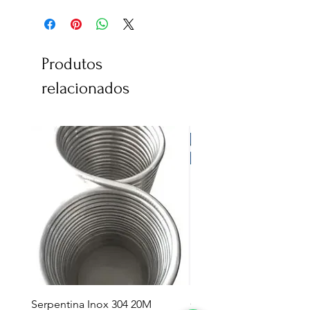
Produtos
relacionados
Serpentina Inox 304 20M
Caixa Térmica Mor 26L