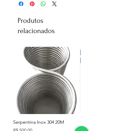
Produtos
relacionados
Serpentina Inox 304 20M
Caixa Térmica Mor 26L
Preço
Preço
R$ 500,00
R$ 280,00