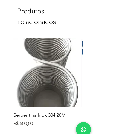
Produtos
relacionados
Serpentina Inox 304 20M
Caixa Térmica Mor 26L
Preço
Preço
R$ 500,00
R$ 280,00