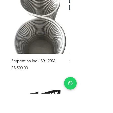
Serpentina Inox 304 20M
Caixa Térmica Mor 26L
Preço
Preço
R$ 500,00
R$ 280,00